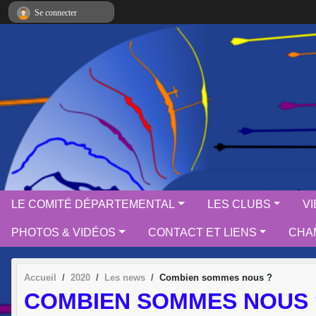
Panneau de gestion des cookies
Se connecter
LE COMITÉ DÉPARTEMENTAL
LES CLUBS
V
PHOTOS & VIDÉOS
CONTACT ET LIENS
CHAM
Accueil
2020
Les news
Combien sommes nous ?
COMBIEN SOMMES NOUS 