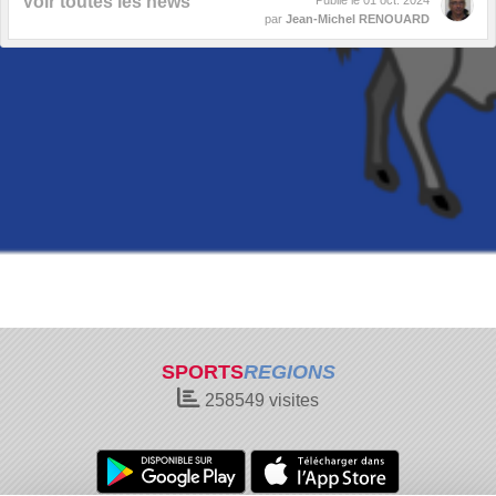
Voir toutes les news
Publié le
01 oct. 2024
par
Jean-Michel RENOUARD
SPORTS
REGIONS
258549
visites