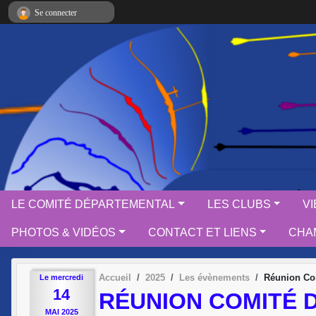
Panneau de gestion des cookies
Se connecter
LE COMITÉ DÉPARTEMENTAL
LES CLUBS
V
PHOTOS & VIDÉOS
CONTACT ET LIENS
CHAM
Accueil
2025
Les évènements
Réunion Com
Le
mercredi
14
RÉUNION COMITÉ 
MAI
2025