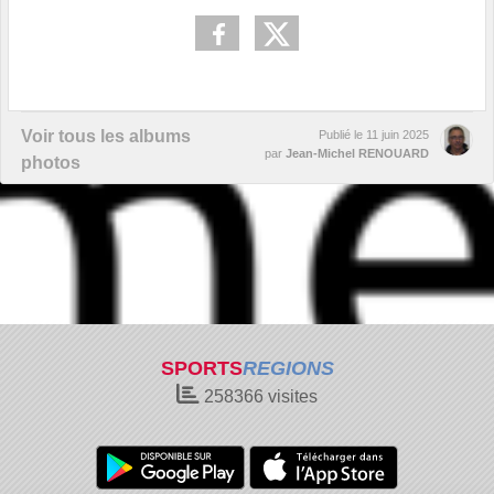
Voir tous les albums
Publié le
11 juin 2025
par
Jean-Michel RENOUARD
photos
SPORTS
REGIONS
258366
visites