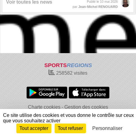
Voir toutes les news
Publié le
10 mai 2026
par
Jean-Michel RENOUARD
SPORTS
REGIONS
258582
visites
Charte cookies
Gestion des cookies
Informations légales
Signaler un contenu inapproprié
Ce site utilise des cookies et vous donne le contrôle sur ceux
que vous souhaitez activer
Tout accepter
Tout refuser
Personnaliser
Envie de participer ?
Connexion