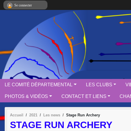
Panneau de gestion des cookies
Se connecter
LE COMITÉ DÉPARTEMENTAL
LES CLUBS
V
PHOTOS & VIDÉOS
CONTACT ET LIENS
CHAM
Accueil
2021
Les news
Stage Run Archery
STAGE RUN ARCHERY